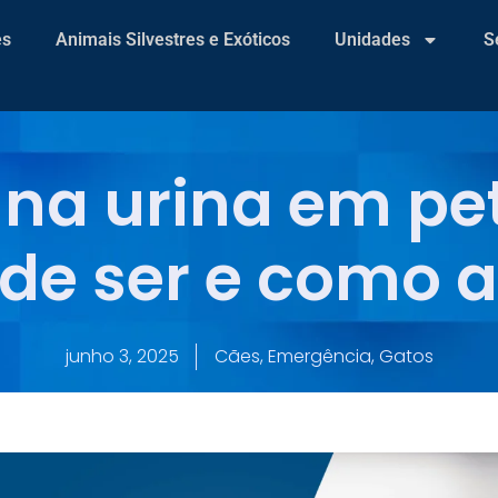
es
Animais Silvestres e Exóticos
Unidades
S
na urina em pet
de ser e como a
junho 3, 2025
Cães
,
Emergência
,
Gatos