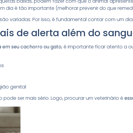
quetas baixas, podem fazer com que o animal apresent
m dia é tão importante (melhorar prevenir do que remedi
ão variadas. Por isso, é fundamental contar com um diag
nais de alerta além do sangu
a em seu cachorro ou gato
, é importante ficar atento a o
os
ião genital
 pode ser mais sério. Logo, procurar um veterinário é
ess