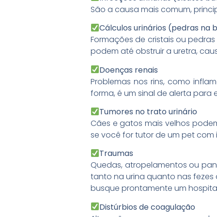
São a causa mais comum, princip
Cálculos urinários (pedras na 
Formações de cristais ou pedra
podem até obstruir a uretra, c
Doenças renais
Problemas nos rins, como infla
forma, é um sinal de alerta para 
Tumores no trato urinário
Cães e gatos mais velhos podem 
se você for tutor de um pet com
Traumas
Quedas, atropelamentos ou pan
tanto na urina quanto nas fezes 
busque prontamente um hospital
Distúrbios de coagulação