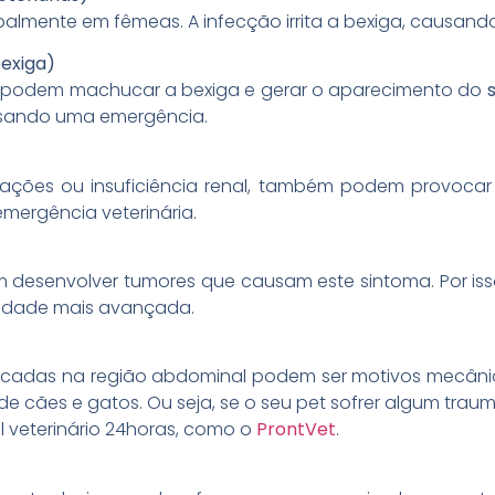
almente em fêmeas. A infecção irrita a bexiga, causando
bexiga)
s podem machucar a bexiga e gerar o aparecimento do
ausando uma emergência.
mações ou insuficiência renal, também podem provoca
emergência veterinária.
desenvolver tumores que causam este sintoma. Por isso,
 idade mais avançada.
cadas na região abdominal podem ser motivos mecân
de cães e gatos. Ou seja, se o seu pet sofrer algum traum
 veterinário 24horas, como o
ProntVet
.