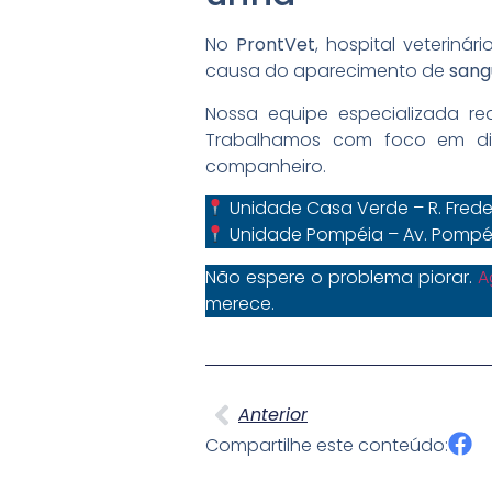
No
ProntVet
, hospital veteriná
causa do aparecimento de
sang
Nossa equipe especializada re
Trabalhamos com foco em dia
companheiro.
Unidade Casa Verde – R. Frede
Unidade Pompéia – Av. Pompéia
Não espere o problema piorar.
A
merece.
Anterior
Compartilhe este conteúdo: