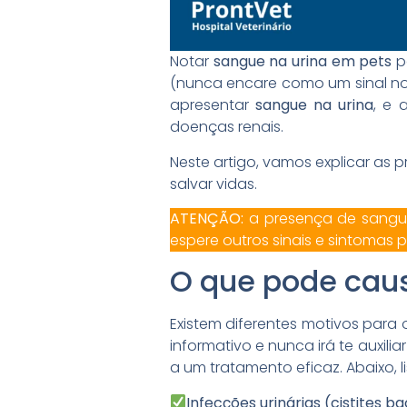
Notar
sangue na urina em pets
p
(nunca encare como um sinal no
apresentar
sangue na urina
, e 
doenças renais.
Neste artigo, vamos explicar as p
salvar vidas.
ATENÇÃO:
a presença de sangue
espere outros sinais e sintomas 
O que pode caus
Existem diferentes motivos par
informativo e nunca irá te auxil
a um tratamento eficaz. Abaixo,
Infecções urinárias (cistites b