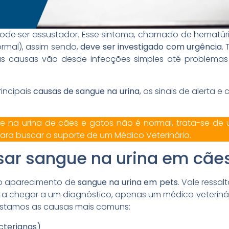
ode ser assustador. Esse sintoma, chamado de hematúri
rmal), assim sendo,
deve ser investigado com urgência
.
as causas vão desde infecções simples até problema
rincipais
causas de sangue na urina
, os sinais de alerta 
 na urina de cães e gatos não é normal, trata-se de 
para buscar o suporte de um Médico Veterinário.
ar sangue na urina em cães
a o aparecimento de
sangue na urina em pets
. Vale ressal
iar a chegar a um diagnóstico, apenas um médico veterin
 listamos as causas mais comuns:
acterianas)