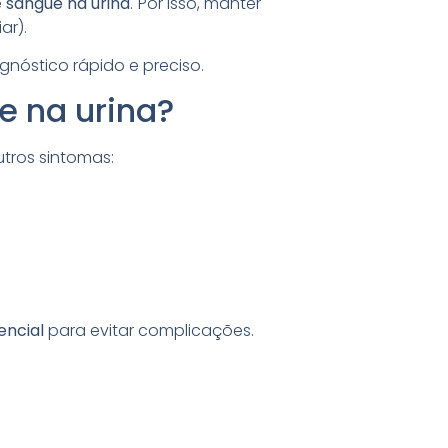
e
sangue na urina
. Por isso, manter
ar).
nóstico rápido e preciso.
e na urina?
utros sintomas:
encial
para evitar complicações.