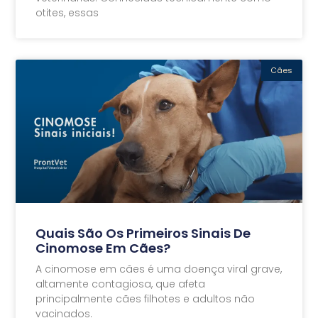
otites, essas
Cães
Quais São Os Primeiros Sinais De
Cinomose Em Cães?
A cinomose em cães é uma doença viral grave,
altamente contagiosa, que afeta
principalmente cães filhotes e adultos não
vacinados.