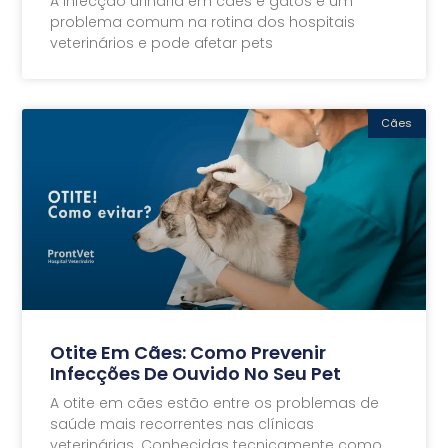
A infecção urinária em cães e gatos é um
problema comum na rotina dos hospitais
veterinários e pode afetar pets
Cães
Otite Em Cães: Como Prevenir
Infecções De Ouvido No Seu Pet
A otite em cães estão entre os problemas de
saúde mais recorrentes nas clínicas
veterinárias. Conhecidas tecnicamente como