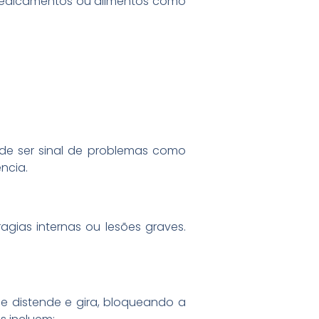
 medicamentos ou alimentos como
ode ser sinal de problemas como
ncia.
gias internas ou lesões graves.
 distende e gira, bloqueando a