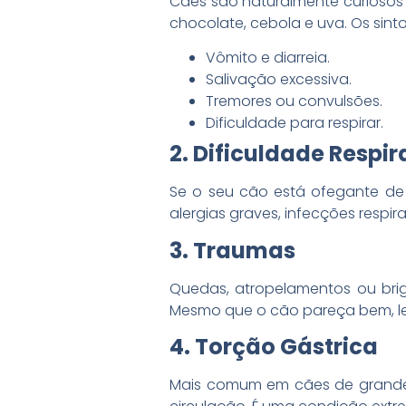
Cães são naturalmente curiosos
chocolate, cebola e uva. Os sint
Vômito e diarreia.
Salivação excessiva.
Tremores ou convulsões.
Dificuldade para respirar.
2. Dificuldade Respir
Se o seu cão está ofegante de 
alergias graves, infecções respi
3. Traumas
Quedas, atropelamentos ou brig
Mesmo que o cão pareça bem, les
4. Torção Gástrica
Mais comum em cães de grande 