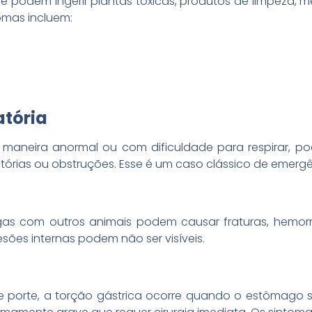
 e podem ingerir plantas tóxicas, produtos de limpeza,
omas incluem:
atória
maneira anormal ou com dificuldade para respirar, p
ratórias ou obstruções. Esse é um caso clássico de emergê
as com outros animais podem causar fraturas, hemorra
ões internas podem não ser visíveis.
porte, a torção gástrica ocorre quando o estômago se