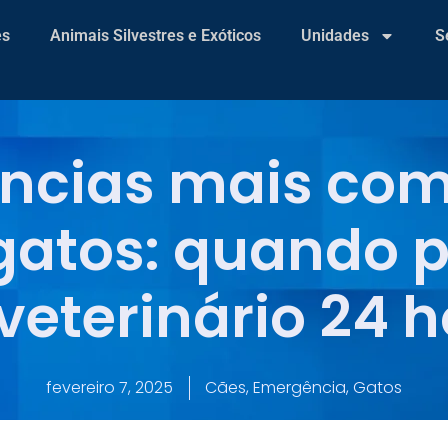
es
Animais Silvestres e Exóticos
Unidades
S
ncias mais co
gatos: quando 
eterinário 24 
fevereiro 7, 2025
Cães
,
Emergência
,
Gatos