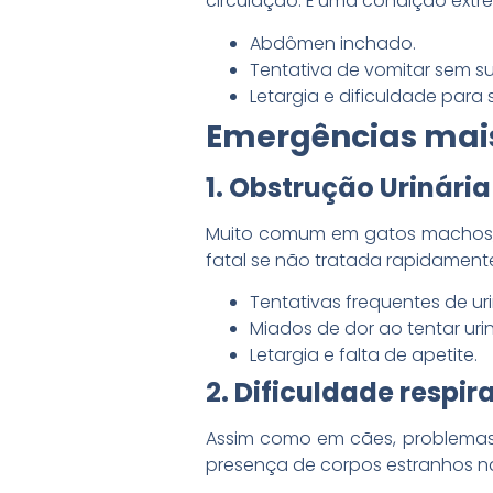
circulação. É uma condição extr
Abdômen inchado.
Tentativa de vomitar sem s
Letargia e dificuldade para 
Emergências mai
1. Obstrução Urinária
Muito comum em gatos machos, e
fatal se não tratada rapidamente
Tentativas frequentes de ur
Miados de dor ao tentar urin
Letargia e falta de apetite.
2. Dificuldade respir
Assim como em cães, problemas 
presença de corpos estranhos na