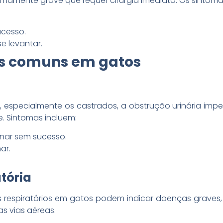
emamente grave que requer cirurgia imediata. Os sintoma
ucesso.
se levantar.
s comuns em gatos
specialmente os castrados, a obstrução urinária imped
. Sintomas incluem:
inar sem sucesso.
ar.
atória
respiratórios em gatos podem indicar doenças graves,
s vias aéreas.