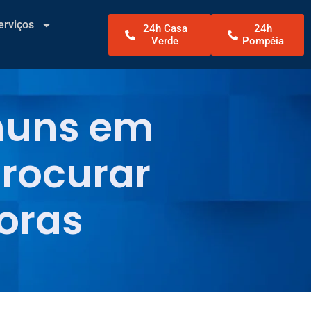
erviços
24h Casa
24h
Verde
Pompéia
muns em
procurar
horas