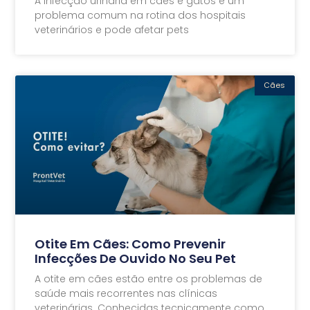
A infecção urinária em cães e gatos é um
problema comum na rotina dos hospitais
veterinários e pode afetar pets
Cães
Otite Em Cães: Como Prevenir
Infecções De Ouvido No Seu Pet
A otite em cães estão entre os problemas de
saúde mais recorrentes nas clínicas
veterinárias. Conhecidas tecnicamente como