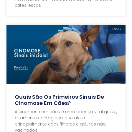
otites, essas
Cães
Quais São Os Primeiros Sinais De
Cinomose Em Cães?
A cinomose em cães é uma doença viral grave,
altamente contagiosa, que afeta
principalmente cães filhotes e adultos não
vacinados.