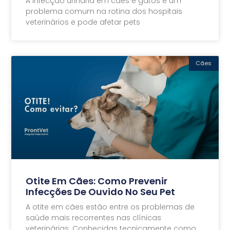
A infecção urinária em cães e gatos é um
problema comum na rotina dos hospitais
veterinários e pode afetar pets
Cães
Otite Em Cães: Como Prevenir
Infecções De Ouvido No Seu Pet
A otite em cães estão entre os problemas de
saúde mais recorrentes nas clínicas
veterinárias. Conhecidas tecnicamente como