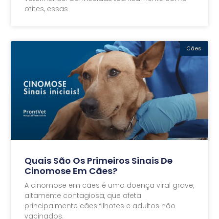
otites, essas
Cães
Quais São Os Primeiros Sinais De
Cinomose Em Cães?
A cinomose em cães é uma doença viral grave,
altamente contagiosa, que afeta
principalmente cães filhotes e adultos não
vacinados.