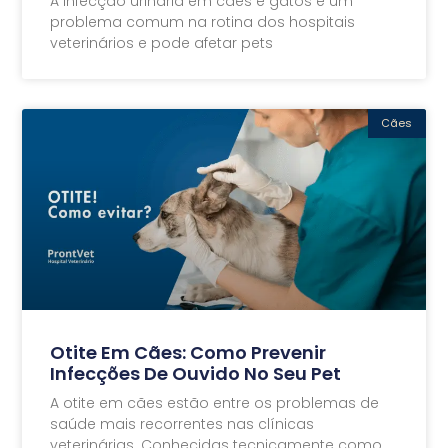
A infecção urinária em cães e gatos é um
problema comum na rotina dos hospitais
veterinários e pode afetar pets
Cães
Otite Em Cães: Como Prevenir
Infecções De Ouvido No Seu Pet
A otite em cães estão entre os problemas de
saúde mais recorrentes nas clínicas
veterinárias. Conhecidas tecnicamente como