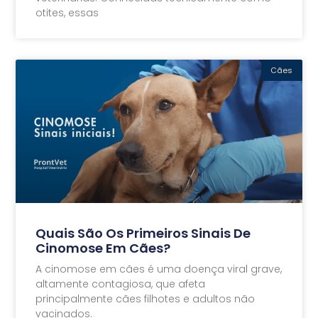
otites, essas
Cães
Quais São Os Primeiros Sinais De
Cinomose Em Cães?
A cinomose em cães é uma doença viral grave,
altamente contagiosa, que afeta
principalmente cães filhotes e adultos não
vacinados.